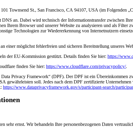
nc., 101 Townsend St., San Francisco, CA 94107, USA (im Folgenden „C
mit DNS an. Dabei wird technisch der Informationstransfer zwischen I
schen Ihrem Browser und unserer Website zu analysieren und als Filter 
sonstige Technologien zur Wiedererkennung von Internetnutzern einset
 an einer möglichst fehlerfreien und sicheren Bereitstellung unseres W
eln der EU-Kommission gestützt. Details finden Sie hier:
https://www.c
udflare finden Sie hier:
https://www.cloudflare.com/privacypolicy/
.
S Data Privacy Framework“ (DPF). Der DPF ist ein Übereinkommen zw
A gewährleisten soll. Jedes nach dem DPF zertifizierte Unternehmen ve
k:
https://www.dataprivacyframework.gov/s/participant-search/parti
ationen
ten sehr ernst. Wir behandeln Ihre personenbezogenen Daten vertrauli