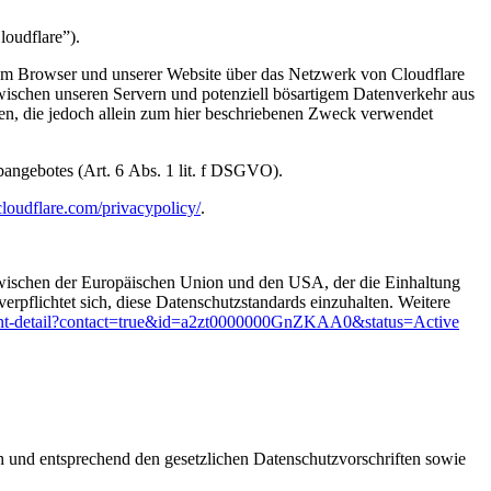
loudflare”).
hrem Browser und unserer Website über das Netzwerk von Cloudflare
zwischen unseren Servern und potenziell bösartigem Datenverkehr aus
zen, die jedoch allein zum hier beschriebenen Zweck verwendet
ebangebotes (Art. 6 Abs. 1 lit. f DSGVO).
loudflare.com/privacypolicy/
.
ischen der Europäischen Union und den USA, der die Einhaltung
rpflichtet sich, diese Datenschutzstandards einzuhalten. Weitere
cipant-detail?contact=true&id=a2zt0000000GnZKAA0&status=Active
ch und entsprechend den gesetzlichen Datenschutzvorschriften sowie