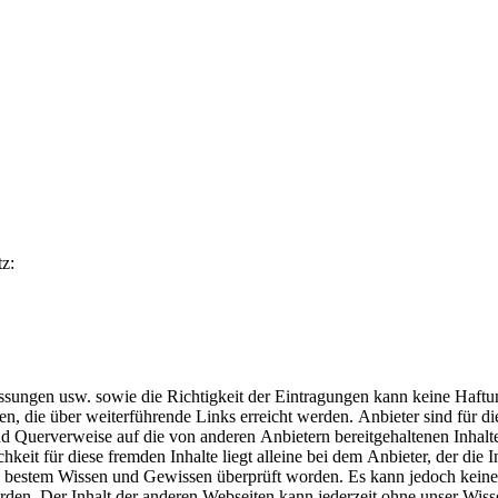
z:
uslassungen usw. sowie die Richtigkeit der Eintragungen kann keine H
 die über weiterführende Links erreicht werden. Anbieter sind für die 
nd Querverweise auf die von anderen Anbietern bereitgehaltenen Inhalt
hkeit für diese fremden Inhalte liegt alleine bei dem Anbieter, der die
ch bestem Wissen und Gewissen überprüft worden. Es kann jedoch keine 
en. Der Inhalt der anderen Webseiten kann jederzeit ohne unser Wissen