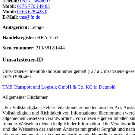
Telefon:
05231 3646097
Mobil:
0176 770 149 83
Mobil:
0163 628 428 0
E-Mail:
tms@fn.de
Amtsgericht:
Lemgo
Handelsregister:
HRA 5553
Steuernummer:
313/5812/1444
Umsatzsteuer-ID
Umsatzsteuer-Identifikationsnummer gemäß § 27 a Umsatzsteuergeset
DE303980469
TMS Transport und Logistik GmbH & Co. KG in Detmold
Allgemeiner Disclaimer
„Für Vollständigkeit, Fehler redaktioneller und technischer Art, A
Vollständigkeit und Richtigkeit von Informationen übernommen werden,
allgemeinen Gesetzen verantwortlich. Von diesen eigenen Inhalten si
fremder Webseiten dienen lediglich der Information. Die Verantwortlic
sind die Webseiten der anderen Anbieter mit großer Sorgfalt und na
übernommen werden, die über weiterführende Hyperlinks erreicht werd