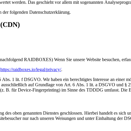
gewertet werden. Das geschieht vor allem mit sogenannten Analyseprog
n der folgenden Datenschutzerklärung.
s (CDN)
nachfolgend RAIDBOXES) Wenn Sie unsere Website besuchen, erfasst
:
https://raidboxes.io/legal/privacy/
.
 1 lit. f DSGVO. Wir haben ein berechtigtes Interesse an einer mögl
ng ausschließlich auf Grundlage von Art. 6 Abs. 1 lit. a DSGVO und 
(z. B. für Device-Fingerprinting) im Sinne des TDDDG umfasst. Die Ein
 des oben genannten Dienstes geschlossen. Hierbei handelt es sich um
bsitebesucher nur nach unseren Weisungen und unter Einhaltung der D