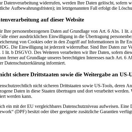
r Datenverarbeitung widerrufen, werden Ihre Daten gelöscht, sofern wi
liche Aufbewahrungsfristen); im letztgenannten Fall erfolgt die Löschu
tenverarbeitung auf dieser Website
 wir Ihre personenbezogenen Daten auf Grundlage von Art. 6 Abs. 1 li
lle einer ausdrücklichen Einwilligung in die Übertragung personenbez
icherung von Cookies oder in den Zugriff auf Informationen in Ihr Endg
DG. Die Einwilligung ist jederzeit widerrufbar. Sind Ihre Daten zur 
. 1 lit. b DSGVO. Des Weiteren verarbeiten wir Ihre Daten, sofern diese
n ferner auf Grundlage unseres berechtigten Interesses nach Art. 6 Abs
r Datenschutzerklärung informiert.
icht sichere Drittstaaten sowie die Weitergabe an US-U
enschutzrechtlich nicht sicheren Drittstaaten sowie US-Tools, deren
ezogene Daten in diese Staaten übertragen und dort verarbeitet werden. 
iert werden kann.
zlich ein mit der EU vergleichbares Datenschutzniveau aufweisen. Eine
rk“ (DPF) besitzt oder über geeignete zusätzliche Garantien verfügt. 