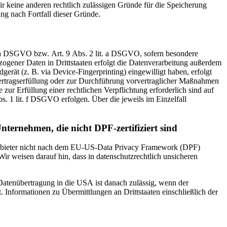
r keine anderen rechtlich zulässigen Gründe für die Speicherung
ng nach Fortfall dieser Gründe.
t. a DSGVO bzw. Art. 9 Abs. 2 lit. a DSGVO, sofern besondere
ogener Daten in Drittstaaten erfolgt die Datenverarbeitung außerdem
erät (z. B. via Device-Fingerprinting) eingewilligt haben, erfolgt
Vertragserfüllung oder zur Durchführung vorvertraglicher Maßnahmen
 zur Erfüllung einer rechtlichen Verpflichtung erforderlich sind auf
. 1 lit. f DSGVO erfolgen. Über die jeweils im Einzelfall
nternehmen, die nicht DPF-zertifiziert sind
 Anbieter nicht nach dem EU-US-Data Privacy Framework (DPF)
Wir weisen darauf hin, dass in datenschutzrechtlich unsicheren
 Datenübertragung in die USA ist danach zulässig, wenn der
Informationen zu Übermittlungen an Drittstaaten einschließlich der